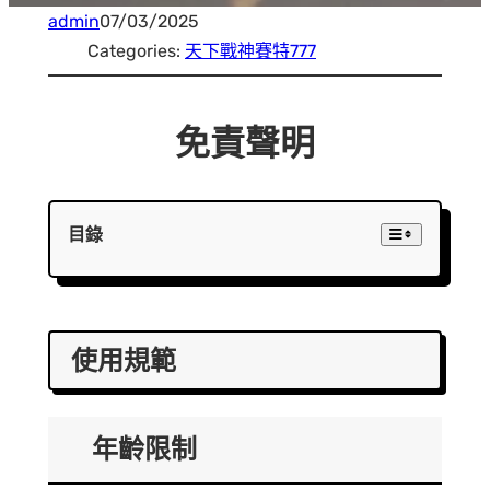
admin
07/03/2025
Categories:
天下戰神賽特777
免責聲明
目錄
使用規範
年齡限制