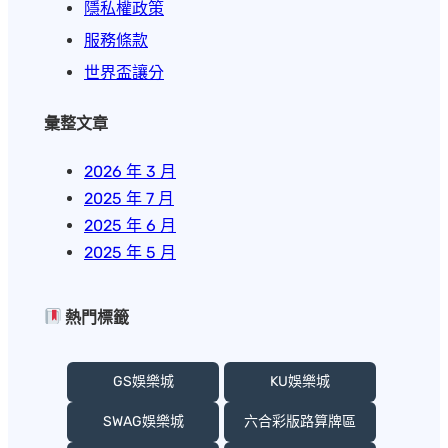
隱私權政策
服務條款
世界盃讓分
彙整文章
2026 年 3 月
2025 年 7 月
2025 年 6 月
2025 年 5 月
熱門標籤
GS娛樂城
KU娛樂城
SWAG娛樂城
六合彩版路算牌區