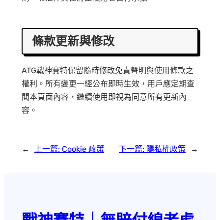
條款更新與修改
ATG戰神賽特保留隨時修改免責聲明與使用條款之
權利。所有變更一經公布即時生效，用戶應定期查
閱本頁面內容，繼續使用即視為同意所有更新內
容。
←
上一篇:
Cookie 政策
下一篇:
隱私權政策
→