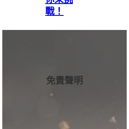
戰！
免責聲明