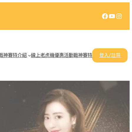
Facebook
YouTube
Instagram
戰神賽特介紹
線上老虎機
優惠活動
戰神賽特
登入/註冊