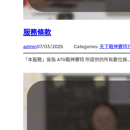
服務條款
admin
07/03/2025
Categories:
天下戰神賽特7
「本服務」係指 ATG戰神賽特 所提供的所有數位娛…