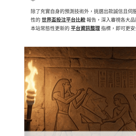
除了充實自身的預測技術外，挑選出款誠信且伺
性的
世界盃投注平台比較
報告，深入審視各大品
本站常態性更新的
平台資訊整理
指標，即可更安