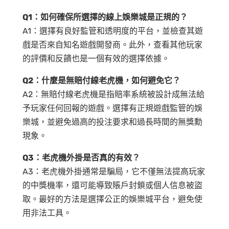
Q1：如何確保所選擇的線上娛樂城是正規的？
A1：選擇有良好監管和透明度的平台，並檢查其遊
戲是否來自知名遊戲開發商。此外，查看其他玩家
的評價和反饋也是一個有效的選擇依據。
Q2：什麼是無賠付線老虎機，如何避免它？
A2：無賠付線老虎機是指賠率系統被設計成無法給
予玩家任何回報的遊戲。選擇有正規遊戲監管的娛
樂城，並避免過高的投注要求和過長時間的無獎勳
現象。
Q3：老虎機外掛是否真的有效？
A3：老虎機外掛通常是騙局，它不僅無法提高玩家
的中獎機率，還可能導致賬戶封鎖或個人信息被盜
取。最好的方法是選擇公正的娛樂城平台，避免使
用非法工具。