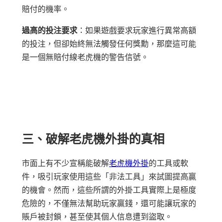
賠付的機率。
過高的投注要求
：如果遊戲要求玩家進行異常高額
的投注，但卻始終無法觸發任何獎勳，那麼這可能
是一個無賠付線老虎機的警告信號。
三、破解老虎機外掛的真相
市面上有不少宣稱能破解
老虎機外掛
的工具或軟
件，吸引玩家使用這些「非法工具」來試圖提高贏
的機會。然而，這些所謂的外掛工具實際上是極度
危險的，不僅無法幫助玩家贏錢，還可能讓玩家的
賬戶被封鎖，甚至使其個人信息遭到盜取。