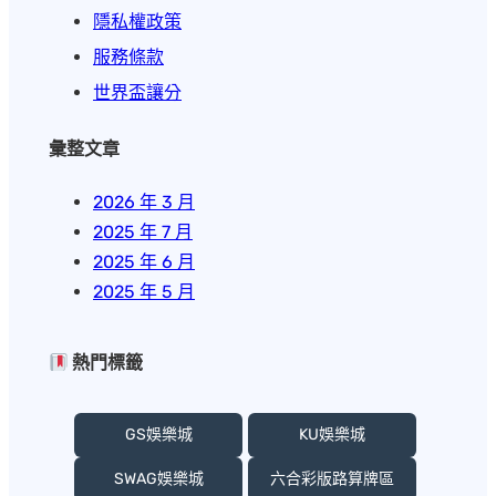
隱私權政策
服務條款
世界盃讓分
彙整文章
2026 年 3 月
2025 年 7 月
2025 年 6 月
2025 年 5 月
熱門標籤
GS娛樂城
KU娛樂城
SWAG娛樂城
六合彩版路算牌區