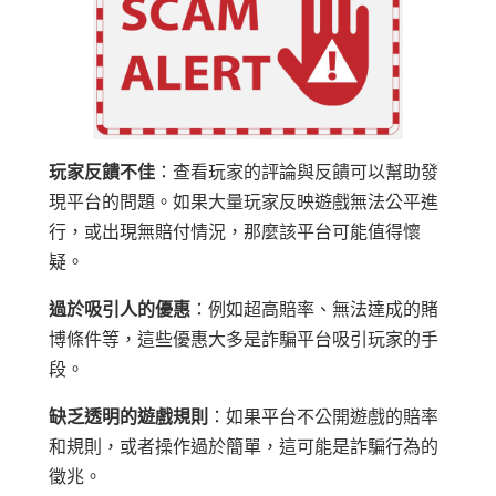
玩家反饋不佳
：查看玩家的評論與反饋可以幫助發
現平台的問題。如果大量玩家反映遊戲無法公平進
行，或出現無賠付情況，那麼該平台可能值得懷
疑。
過於吸引人的優惠
：例如超高賠率、無法達成的賭
博條件等，這些優惠大多是詐騙平台吸引玩家的手
段。
缺乏透明的遊戲規則
：如果平台不公開遊戲的賠率
和規則，或者操作過於簡單，這可能是詐騙行為的
徵兆。