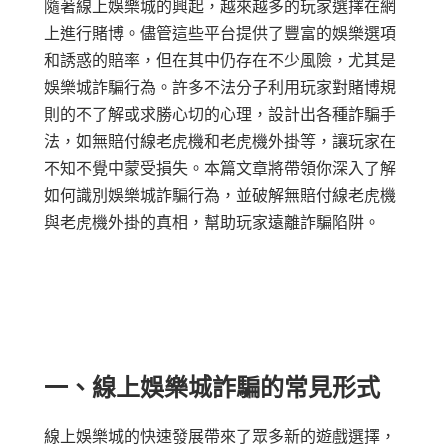
隨著線上娛樂城的興起，越來越多的玩家選擇在網
上進行賭博。儘管這些平台提供了豐富的娛樂選項
和誘惑的賠率，但在其中仍存在不少風險，尤其是
娛樂城詐騙行為。許多不法分子利用玩家對賭博規
則的不了解或求勝心切的心理，設計出各種詐騙手
法，如無賠付線老虎機和老虎機外掛等，讓玩家在
不知不覺中蒙受損失。本篇文章將帶領你深入了解
如何識別娛樂城詐騙行為，並破解無賠付線老虎機
與老虎機外掛的真相，幫助玩家遠離詐騙陷阱。
一、線上娛樂城詐騙的常見形式
線上娛樂城的快速發展帶來了眾多新的遊戲選擇，