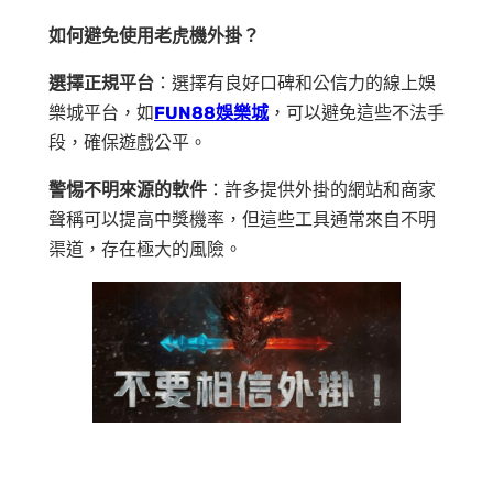
如何避免使用老虎機外掛？
選擇正規平台
：選擇有良好口碑和公信力的線上娛
樂城平台，如
FUN88娛樂城
，可以避免這些不法手
段，確保遊戲公平。
警惕不明來源的軟件
：許多提供外掛的網站和商家
聲稱可以提高中獎機率，但這些工具通常來自不明
渠道，存在極大的風險。