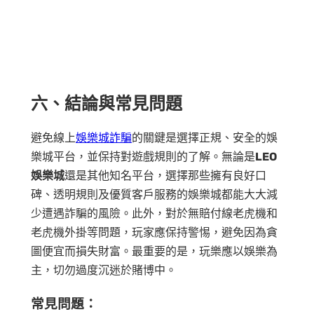
六、結論與常見問題
避免線上
娛樂城詐騙
的關鍵是選擇正規、安全的娛
樂城平台，並保持對遊戲規則的了解。無論是
LEO
娛樂城
還是其他知名平台，選擇那些擁有良好口
碑、透明規則及優質客戶服務的娛樂城都能大大減
少遭遇詐騙的風險。此外，對於無賠付線老虎機和
老虎機外掛等問題，玩家應保持警惕，避免因為貪
圖便宜而損失財富。最重要的是，玩樂應以娛樂為
主，切勿過度沉迷於賭博中。
常見問題：