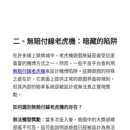
二、無賠付線老虎機：暗藏的陷阱
在許多線上娛樂城中，老虎機遊戲無疑是最受玩家
喜愛的賭博方式之一。然而，一些不良平台會利用
無賠付線老虎機
來設計賭博陷阱。這類遊戲的特殊
之處在於，它表面上提供正常的遊戲界面與規則，
但其內部的賠率系統卻被設計成無法真正實現獎
勳。
如何識別無賠付線老虎機的存在？
無法觸發獎勳
：當多次投入後，遊戲中的大獎卻總
是遙不可及，這可能說明該遊戲已經被設計為無法