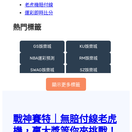
老虎機賠付線
運彩即時比分
熱門標籤
GS娛樂城
KU娛樂城
NBA運彩預測
RM娛樂城
SWAG娛樂城
SZ娛樂城
上格娛樂城
六合彩版路算牌區
顯示更多標籤
吃角子老虎
太陽城娛樂
好贏娛樂城
娛樂城
戰神賽特｜無賠付線老虎
娛樂城詐騙
娛樂城體驗金500
機，贏大獎等你來挑戰！
戰神賽特
戰神賽特2