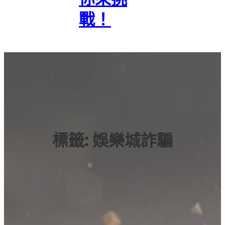
戰！
標籤:
娛樂城詐騙