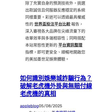
除了充實自身的預測技術外，挑選
出款誠信且伺服器反應穩定的系統
同樣重要。彩迷可以透過最具權威
性的
世界盃投注平台比較
報告，
深入審視各大品牌在尖峰流量下的
收單效率與多端相容性；同時搭配
本站常態性更新的
平台資訊整理
指標，即可更安全、順暢地開啟您
的美加墨世足娛樂體驗。
如何識別娛樂城詐騙行為？
破解老虎機外掛與無賠付線
老虎機的真相
appleblog
05/08/2025