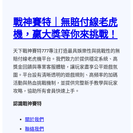
好贏娛樂城
娛樂城
戰神賽特｜無賠付線老虎
娛樂城詐騙
娛樂城體驗金500
機，贏大獎等你來挑戰！
戰神賽特
戰神賽特2
戰神賽特2覺醒之力
戰神賽特介紹
天下戰神賽特777專注打造最具娛樂性與挑戰性的無
戰神賽特外掛選房
玩運彩即時比分NBA
賠付線老虎機平台。我們致力於提供穩定系統、高
獎金回饋與專業客服體驗，讓玩家盡享公平遊戲氛
玩運彩討論區
百家樂算牌
圍。平台設有清晰透明的遊戲規則、高頻率的加碼
皇家娛樂城
線上娛樂城
活動與熱血挑戰機制，並提供完整新手教學與玩家
攻略，協助所有會員快速上手。
老虎機
老虎機賠付線
認識戰神賽特
金鈦城娛樂城
關於我們
聯絡我們