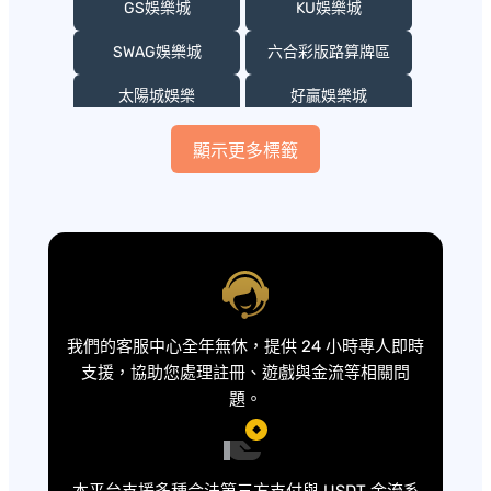
GS娛樂城
KU娛樂城
SWAG娛樂城
六合彩版路算牌區
太陽城娛樂
好贏娛樂城
娛樂城體驗金500
戰神賽特
顯示更多標籤
戰神賽特2
戰神賽特2覺醒之力
戰神賽特介紹
戰神賽特外掛選房
皇家娛樂城
老虎機
老虎機賠付線
我們的客服中心全年無休，提供 24 小時專人即時
支援，協助您處理註冊、遊戲與金流等相關問
題。
本平台支援多種合法第三方支付與 USDT 金流系