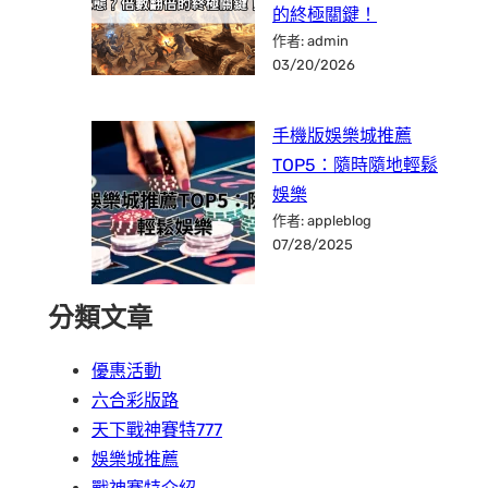
的終極關鍵！
作者: admin
03/20/2026
手機版娛樂城推薦
TOP5：隨時隨地輕鬆
娛樂
作者: appleblog
07/28/2025
分類文章
優惠活動
六合彩版路
天下戰神賽特777
娛樂城推薦