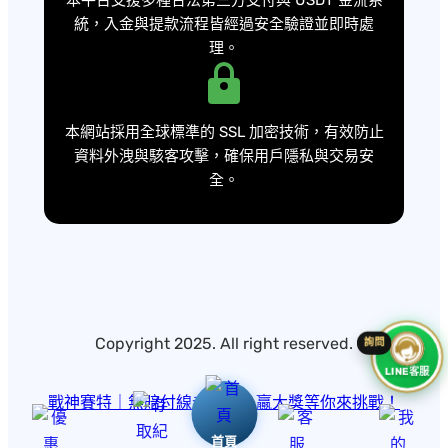
統，入金與提款流程皆經過安全驗證並即時處
理。
本網站採用全球標準的 SSL 加密技術，有效防止
資料外洩與駭客攻擊，確保用戶隱私與交易安
全。
Copyright 2025. All right reserved.
LINE客服
戰神賽特｜無賠付線老虎機，贏大獎等你來挑戰！
首頁