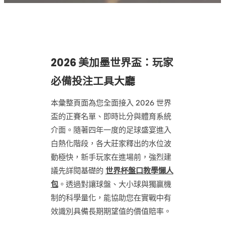
2026 美加墨世界盃：玩家
必備投注工具大廳
本彙整頁面為您全面接入 2026 世界
盃的正賽名單、即時比分與體育系統
介面。隨著四年一度的足球盛宴進入
白熱化階段，各大莊家釋出的水位波
動極快，新手玩家在進場前，強烈建
議先詳閱基礎的
世界杯盤口教學懶人
包
。透過對讓球盤、大小球與獨贏機
制的科學量化，能協助您在實戰中有
效識別具備長期期望值的價值賠率。