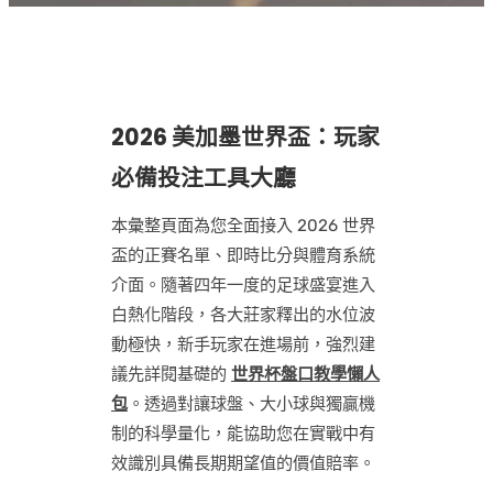
2026 美加墨世界盃：玩家
必備投注工具大廳
本彙整頁面為您全面接入 2026 世界
盃的正賽名單、即時比分與體育系統
介面。隨著四年一度的足球盛宴進入
白熱化階段，各大莊家釋出的水位波
動極快，新手玩家在進場前，強烈建
議先詳閱基礎的
世界杯盤口教學懶人
包
。透過對讓球盤、大小球與獨贏機
制的科學量化，能協助您在實戰中有
效識別具備長期期望值的價值賠率。