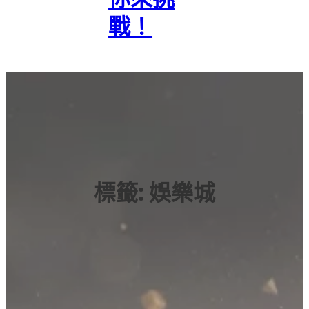
戰！
標籤:
娛樂城