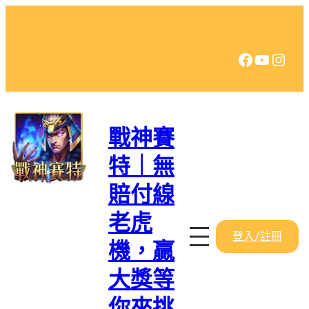
跳
至
主
Facebook
YouTube
Instagram
要
內
容
戰神賽
特｜無
賠付線
老虎
登入/註冊
機，贏
大獎等
你來挑