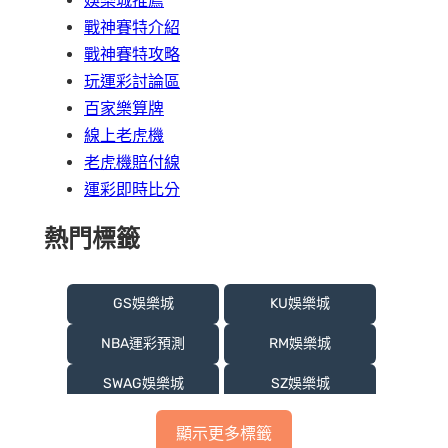
娛樂城推薦
戰神賽特介紹
戰神賽特攻略
玩運彩討論區
百家樂算牌
線上老虎機
老虎機賠付線
運彩即時比分
熱門標籤
GS娛樂城
KU娛樂城
NBA運彩預測
RM娛樂城
SWAG娛樂城
SZ娛樂城
上格娛樂城
六合彩版路算牌區
顯示更多標籤