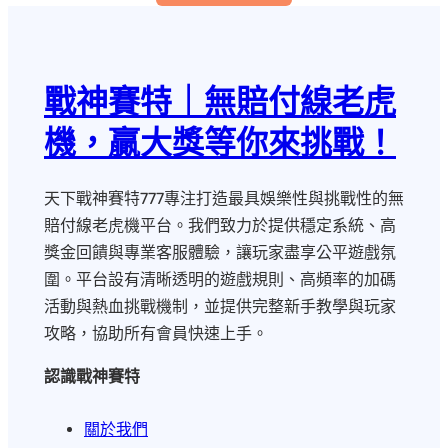
吃角子老虎
太陽城娛樂
好贏娛樂城
娛樂城
戰神賽特｜無賠付線老虎
娛樂城詐騙
娛樂城體驗金500
機，贏大獎等你來挑戰！
戰神賽特
戰神賽特2
戰神賽特2覺醒之力
戰神賽特介紹
天下戰神賽特777專注打造最具娛樂性與挑戰性的無
戰神賽特外掛選房
玩運彩即時比分NBA
賠付線老虎機平台。我們致力於提供穩定系統、高
獎金回饋與專業客服體驗，讓玩家盡享公平遊戲氛
玩運彩討論區
百家樂算牌
圍。平台設有清晰透明的遊戲規則、高頻率的加碼
皇家娛樂城
線上娛樂城
活動與熱血挑戰機制，並提供完整新手教學與玩家
攻略，協助所有會員快速上手。
老虎機
老虎機賠付線
認識戰神賽特
金鈦城娛樂城
關於我們