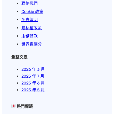
聯絡我們
Cookie 政策
免責聲明
隱私權政策
服務條款
世界盃讓分
彙整文章
2026 年 3 月
2025 年 7 月
2025 年 6 月
2025 年 5 月
熱門標籤