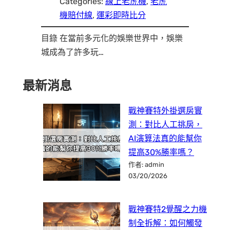
Categories:
線上老虎機
, 
老虎
機賠付線
, 
運彩即時比分
目錄 在當前多元化的娛樂世界中，娛樂
城成為了許多玩…
最新消息
戰神賽特外掛選房實
測：對比人工挑房，
AI演算法真的能幫你
提高30%勝率嗎？
作者: admin
03/20/2026
戰神賽特2覺醒之力機
制全拆解：如何觸發