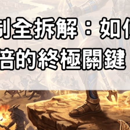
天下戰神賽特777
娛樂城推薦
戰神賽特介紹
戰神賽特攻略
玩運彩討論區
百家樂算牌
線上老虎機
老虎機賠付線
運彩即時比分
熱門標籤
GS娛樂城
KU娛樂城
NBA運彩預測
RM娛樂城
SWAG娛樂城
SZ娛樂城