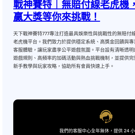
戰神賽特｜無賠付線老虎機
贏大獎等你來挑戰！
天下戰神賽特777專注打造最具娛樂性與挑戰性的無賠付
老虎機平台。我們致力於提供穩定系統、高獎金回饋與專
客服體驗，讓玩家盡享公平遊戲氛圍。平台設有清晰透明
遊戲規則、高頻率的加碼活動與熱血挑戰機制，並提供完
新手教學與玩家攻略，協助所有會員快速上手。
我們的客服中心全年無休，提供 24 