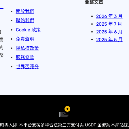
，
彙整文章
關於我們
2026 年 3 月
聯絡我們
2025 年 7 月
Cookie 政策
2025 年 6 月
線
免責聲明
2025 年 5 月
業
的
隱私權政策
整
服務條款
世界盃讓分
小時專人即
本平台支援多種合法第三方支付與 USDT 金流系
本網站採