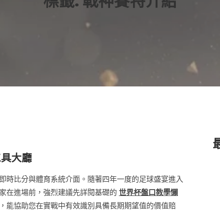
標籤:
戰神賽特介紹
工具大廳
單、即時比分與體育系統介面。隨著四年一度的足球盛宴進入
玩家在進場前，強烈建議先詳閱基礎的
世界杯盤口教學懶
，能協助您在實戰中有效識別具備長期期望值的價值賠