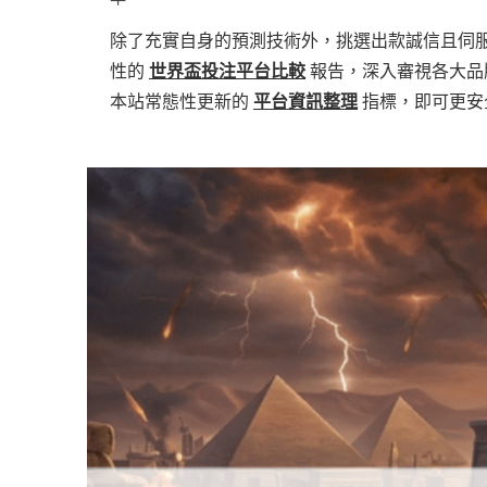
除了充實自身的預測技術外，挑選出款誠信且伺
性的
世界盃投注平台比較
報告，深入審視各大品
本站常態性更新的
平台資訊整理
指標，即可更安