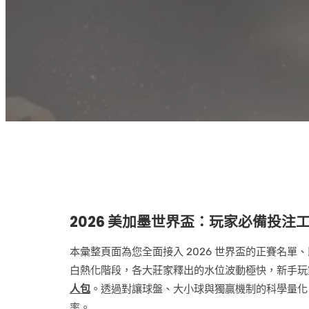
2026 美加墨世界盃：玩家必備投注
本彙整頁面為您全面接入 2026 世界盃的正賽名
白熱化階段，各大莊家釋出的水位波動極快，新手
人包
。透過對讓球盤、大小球與獨贏機制的科學量化
率。