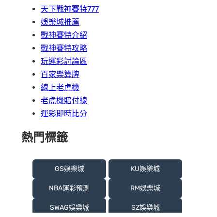
天下戰神賽特777
娛樂城推薦
戰神賽特介紹
戰神賽特攻略
玩運彩討論區
百家樂算牌
線上老虎機
老虎機賠付線
運彩即時比分
熱門標籤
GS娛樂城
KU娛樂城
NBA運彩預測
RM娛樂城
SWAG娛樂城
SZ娛樂城