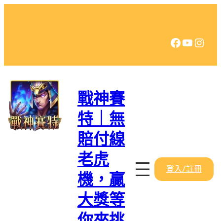
跳
至
主
Facebook
YouTube
Instagram
要
內
容
戰神賽
特｜無
賠付線
老虎
登入/註冊
機，贏
大獎等
你來挑