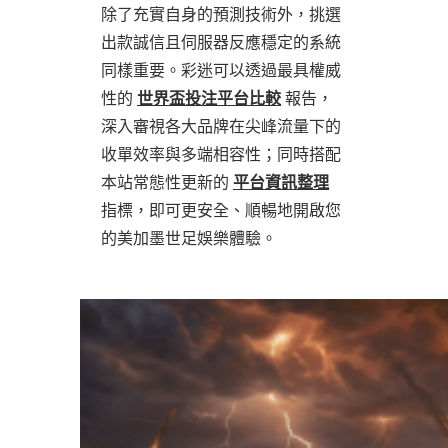
除了充實自身的預測技術外，挑選
出款誠信且伺服器反應穩定的系統
同樣重要。彩迷可以透過最具權威
性的
報告，
世界盃投注平台比較
深入審視各大品牌在尖峰流量下的
收單效率與多端相容性；同時搭配
本站常態性更新的
平台資訊整理
指標，即可更安全、順暢地開啟您
的美加墨世足娛樂體驗。