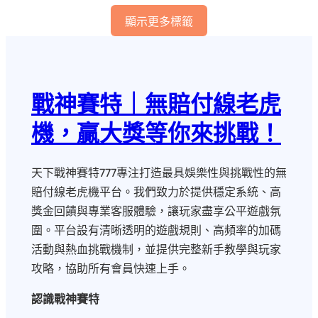
上格娛樂城
六合彩版路算牌區
顯示更多標籤
吃角子老虎
太陽城娛樂
好贏娛樂城
娛樂城
戰神賽特｜無賠付線老虎
娛樂城詐騙
娛樂城體驗金500
機，贏大獎等你來挑戰！
戰神賽特
戰神賽特2
戰神賽特2覺醒之力
戰神賽特介紹
天下戰神賽特777專注打造最具娛樂性與挑戰性的無
戰神賽特外掛選房
玩運彩即時比分NBA
賠付線老虎機平台。我們致力於提供穩定系統、高
獎金回饋與專業客服體驗，讓玩家盡享公平遊戲氛
玩運彩討論區
百家樂算牌
圍。平台設有清晰透明的遊戲規則、高頻率的加碼
皇家娛樂城
線上娛樂城
活動與熱血挑戰機制，並提供完整新手教學與玩家
攻略，協助所有會員快速上手。
老虎機
老虎機賠付線
認識戰神賽特
金鈦城娛樂城